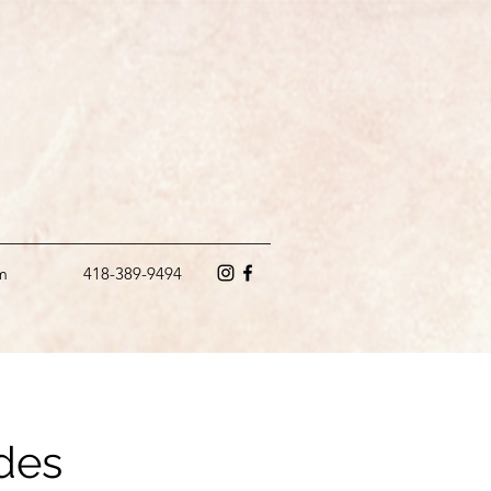
m
418-389-9494
des