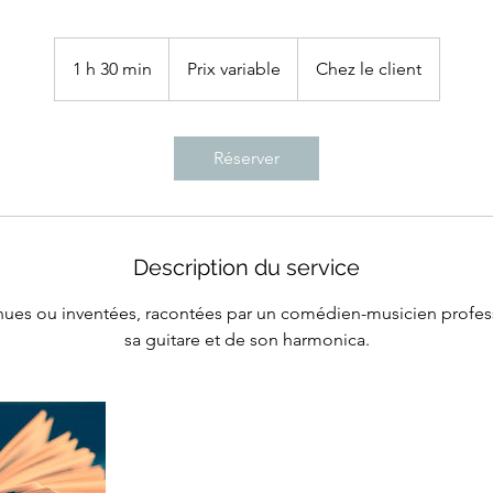
Prix
variable
1 h 30 min
1
Prix variable
Chez le client
3
0
m
Réserver
i
n
Description du service
nues ou inventées, racontées par un comédien-musicien profes
sa guitare et de son harmonica.