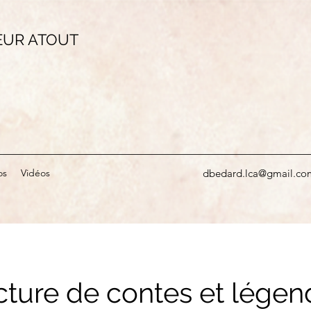
EUR ATOUT
os
Vidéos
dbedard.lca@gmail.co
cture de contes et légen